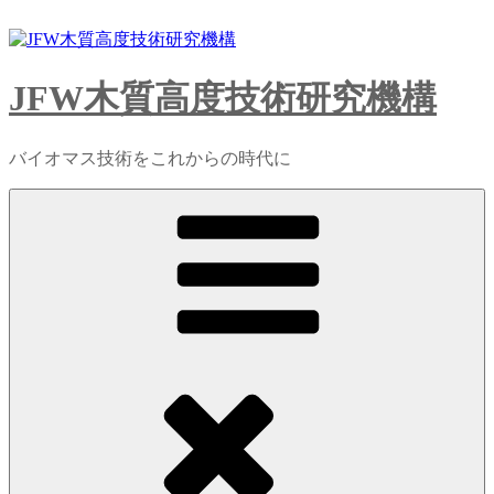
コ
ン
テ
ン
JFW木質高度技術研究機構
ツ
へ
ス
バイオマス技術をこれからの時代に
キ
ッ
プ