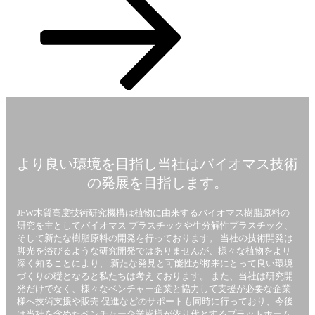
文
ま
で
ス
ク
ロ
ー
より良い環境を目指し当社はバイオマス技術
ル
の発展を目指します。
JFW木質高度技術研究機構は植物に由来するバイオマス樹脂原料の
研究を主としてバイオマス プラスチックや生分解性プラスチック、
そして新たな樹脂原料の開発を行っております。 当社の技術開発は
脚光を浴びるような研究開発ではありませんが、様々な植物をより
深く知ることにより、 新たな発見と可能性が将来にとって良い環境
づくりの礎となると私たちは考えております。 また、当社は研究開
発だけでなく、様々なベンチャー企業と協力して支援が必要な企業
様へ技術支援や販売 促進などのサポートも同時に行っており、今後
は当社を含めたベンチャー企業皆様が依り代とするプラットホーム