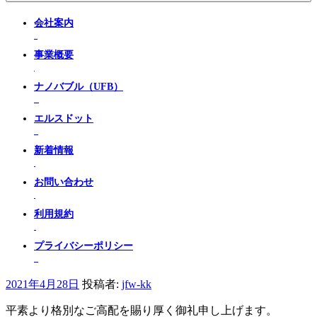
会社案内
事業概要
ナノバブル（UFB）
エルスドット
新着情報
お問い合わせ
利用規約
プライバシーポリシー
投
2021年4月28日
投稿者:
jfw-kk
稿
平素より格別なご高配を賜り厚く御礼申し上げます。
日: