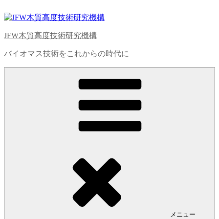
コ
ン
テ
JFW木質高度技術研究機構
ン
ツ
バイオマス技術をこれからの時代に
へ
ス
キ
ッ
プ
メニュー