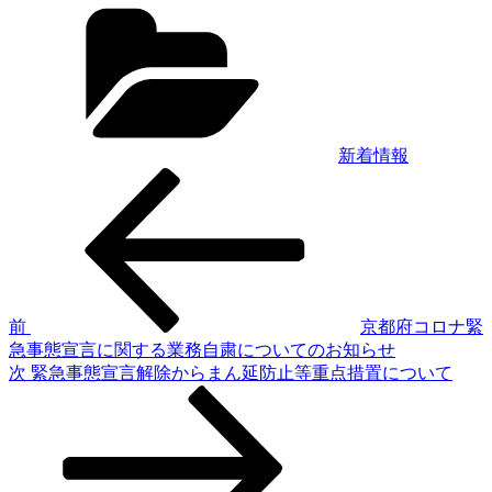
カ
テ
ゴ
リ
ー
新着情報
前
投
の
稿
投
稿
ナ
ビ
ゲ
前
京都府コロナ緊
急事態宣言に関する業務自粛についてのお知らせ
ー
次
次
緊急事態宣言解除からまん延防止等重点措置について
シ
の
投
ョ
稿
ン