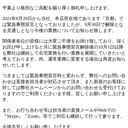
平素より格別なご高配を賜り厚く御礼申し上げます。
2021年8月20日から当社、本店所在地であります『京都』で
は緊急事態宣言となっておりましたが、9月30日で解除とな
る見通しとなり今後の業務についてお知らせ致します。
関係者各位の皆様には大変ご不便をお掛け致しており、深く
お詫び申し上げると共に緊急事態宣言解除後の10月1日以降
も弊社は継続して在宅業務を行い業務を展開していきたいと
考えております。尚、通常業務に変更する場合は再度お知ら
せいたします。
つきましては緊急事態宣言時と変わらず、弊社へのお問い合
わせは直接各担当者が対応させて頂き、また新規のお客様に
対しては弊社ホームページからのお問い合わせも受付けてお
りますのでご利用くださいます様、宜しくお願い申し上げま
す。
また、お打ち合わせ等は担当者の直接メールやWebでの
『Skype』『Zoom』等でご対応も継続して行って参ります。
今後共宜しくお願い申し上げます。