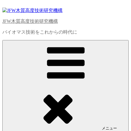
コ
ン
テ
JFW木質高度技術研究機構
ン
ツ
バイオマス技術をこれからの時代に
へ
ス
キ
ッ
プ
メニュー