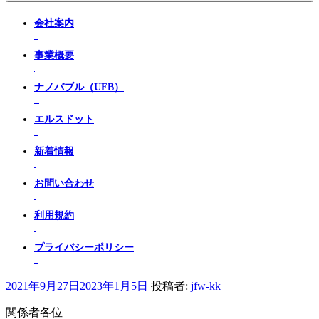
会社案内
事業概要
ナノバブル（UFB）
エルスドット
新着情報
お問い合わせ
利用規約
プライバシーポリシー
投
2021年9月27日
2023年1月5日
投稿者:
jfw-kk
稿
関係者各位
日: