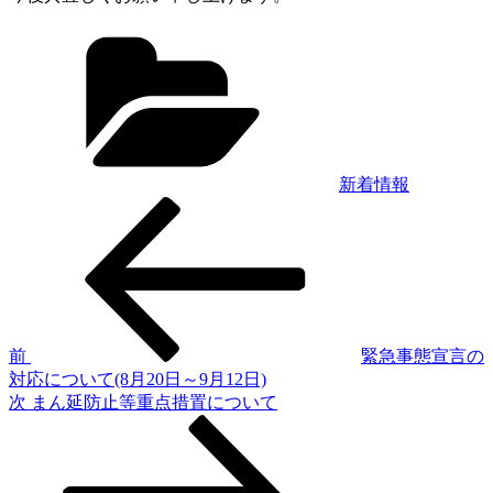
カ
テ
ゴ
リ
ー
新着情報
前
投
の
稿
投
稿
ナ
ビ
ゲ
前
緊急事態宣言の
対応について(8月20日～9月12日)
ー
次
次
まん延防止等重点措置について
シ
の
投
ョ
稿