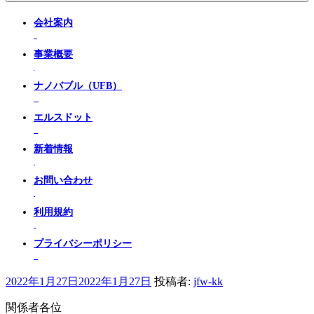
会社案内
事業概要
ナノバブル（UFB）
エルスドット
新着情報
お問い合わせ
利用規約
プライバシーポリシー
投
2022年1月27日
2022年1月27日
投稿者:
jfw-kk
稿
関係者各位
日: