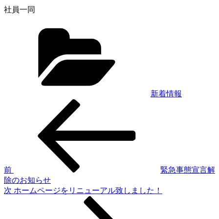
社員一同
カ
テ
ゴ
リ
ー
新着情報
前
投
の
稿
投
稿
ナ
ビ
ゲ
前
緊急事態宣言解
除のお知らせ
ー
次
次
ホームページをリニューアル致しました！
シ
の
投
ョ