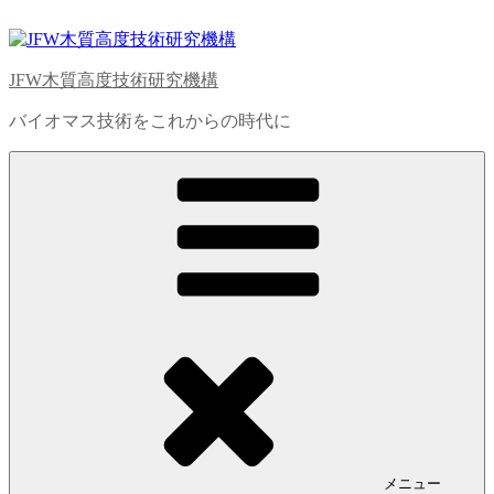
コ
ン
テ
JFW木質高度技術研究機構
ン
ツ
バイオマス技術をこれからの時代に
へ
ス
キ
ッ
プ
メニュー